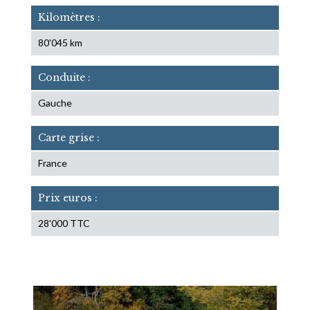
Kilomètres :
80'045 km
Conduite :
Gauche
Carte grise :
France
Prix euros :
28'000 TTC